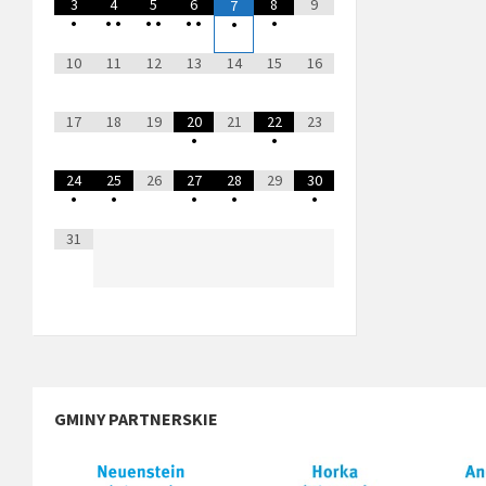
3
4
5
6
8
9
7
•
•
•
•
•
•
•
•
•
10
11
12
13
14
15
16
17
18
19
20
21
22
23
•
•
24
25
26
27
28
29
30
•
•
•
•
•
31
GMINY PARTNERSKIE