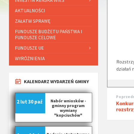
AKTUALNOŚCI
ZAŁATW SPRAWĘ
FUNDUSZE BUDŻETU PAŃSTWA I
FUNDUSZE CELOWE
FUNDUSZE UE
WYRÓŻNIENIA
Rozstrzy
działań 
KALENDARZ WYDARZEŃ GMINY
Poprzedn
Nabór wniosków -
2 lut
30 paź
Konkurs
gminny program
rozstrz
wymiany
"kopciuchów"