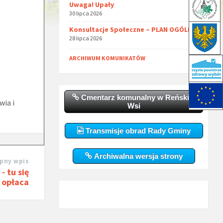
Uwaga! Upały
30 lipca 2026
Konsultacje Społeczne – PLAN OGÓLNY
28 lipca 2026
ARCHIWUM KOMUNIKATÓW
Cmentarz komunalny w Reńskiej
wia i
Wsi
Transmisje obrad Rady Gminy
Archiwalna wersja strony
pny wpis
- tu się
opłaca