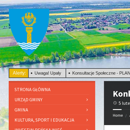
zowego
Alerty:
Uwaga! Upały
Konsultacje Społeczne - PLAN O
STRONA GŁÓWNA
Konk
URZĄD GMINY
5 lut
GMINA
Home
KULTURA, SPORT I EDUKACJA
INVESTIN REŃSKA WIEŚ