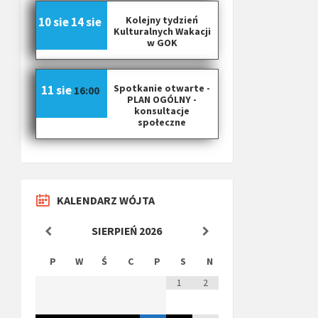
Kolejny tydzień
10 sie
14 sie
Kulturalnych Wakacji
w GOK
Spotkanie otwarte -
11 sie
16:00
PLAN OGÓLNY -
konsultacje
społeczne
KALENDARZ WÓJTA
SIERPIEŃ
2026
P
W
Ś
C
P
S
N
1
2