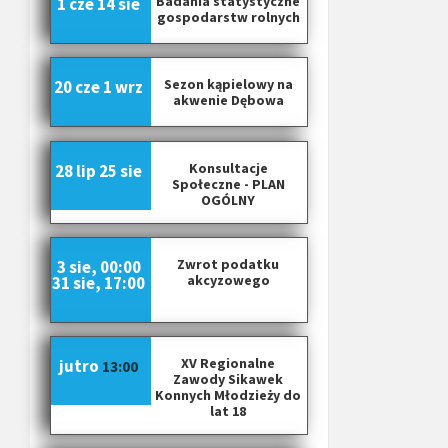
Badania statystyczne
1 cze
14 sie
gospodarstw rolnych
Sezon kąpielowy na
20 cze
1 wrz
akwenie Dębowa
Konsultacje
28 lip
25 sie
Społeczne - PLAN
OGÓLNY
Zwrot podatku
3 sie, 00:00
akcyzowego
31 sie, 17:00
XV Regionalne
jutro
13:00
Zawody Sikawek
Konnych Młodzieży do
lat 18