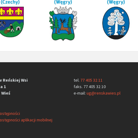
w Reńskiej Wsi
tel.
77 405 32 11
a 1
faks. 77 405 32 10
 Wieś
e-mail:
ug@renskawies.pl
dostępności
ostępności aplikacji mobilnej