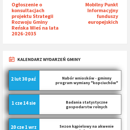
Ogłoszenie o
Mobilny Punkt
konsultacjach
Informacyjny
projektu Strategii
funduszy
Rozwoju Gminy
europejskich
Reńska Wieś na lata
2026-2035
KALENDARZ WYDARZEŃ GMINY
Nabór wniosków - gminny
2 lut
30 paź
program wymiany "kopciuchów"
Badania statystyczne
1 cze
14 sie
gospodarstw rolnych
Sezon kąpielowy na akwenie
20 cze
1 wrz