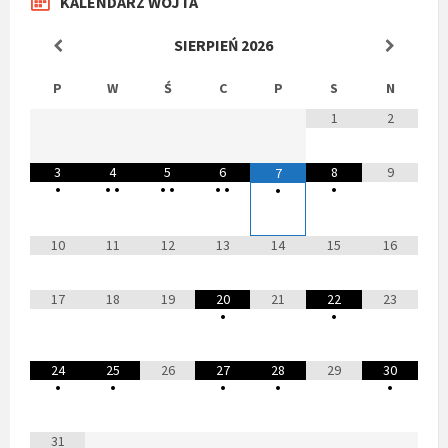
KALENDARZ WÓJTA
SIERPIEŃ
2026
P
W
Ś
C
P
S
N
1
2
3
4
5
6
8
9
7
•
•
•
•
•
•
•
•
•
10
11
12
13
14
15
16
17
18
19
20
21
22
23
•
•
24
25
26
27
28
29
30
•
•
•
•
•
31