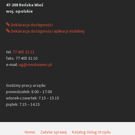
47-208 Reńska Wieś
woj. opolskie
Deklaracja dostępności
Deklaracja dostępności aplikacji mobilnej
tel.
77 405 32 11
faks. 77 405 32 10
e-mail:
ug@renskawies.pl
Godziny pracy urzędu:
poniedziałek: 8.00 – 17.00
wtorek-czwartek: 7.15 – 15.15
piątek: 7.15 – 14.15
Home
Załatw sprawę
Katalog Usług Urzędu