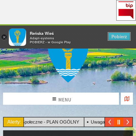
Reńska Wieś
Pobierz
×
Adapt-systems
POBIERZ - w Google Play
MENU
sultacje Społeczne - PLAN OGÓLNY
Alerty:
Uwaga! Upały