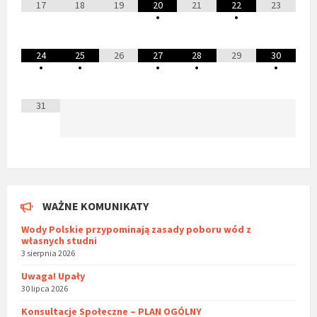
17
18
19
20
21
22
23
•
•
24
25
26
27
28
29
30
•
•
•
•
•
31
WAŻNE KOMUNIKATY
Wody Polskie przypominają zasady poboru wód z
własnych studni
3 sierpnia 2026
Uwaga! Upały
30 lipca 2026
Konsultacje Społeczne – PLAN OGÓLNY