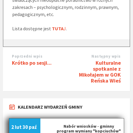
zakresach – psychologicznym, rodzinnym, prawnym,
pedagogicznym, etc.
Lista dostępne jest
TUTA
J
.
Poprzedni wpis
Następny wpis
Krótko po sesji...
Kulturalne
spotkanie z
Mikołajem w GOK
Reńska Wieś
KALENDARZ WYDARZEŃ GMINY
Nabór wniosków - gminny
2 lut
30 paź
program wymiany "kopciuchów"