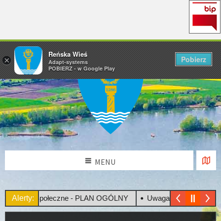
Reńska Wieś
Pobierz
×
Adapt-systems
POBIERZ - w Google Play
MENU
sultacje Społeczne - PLAN OGÓLNY
Alerty:
Uwaga! Upały