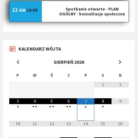
Spotkanie otwarte - PLAN
11 sie
16:00
OGÓLNY - konsultacje społeczne
KALENDARZ WÓJTA
SIERPIEŃ
2026
P
W
Ś
C
P
S
N
1
2
3
4
5
6
8
9
7
•
•
•
•
•
•
•
•
•
10
11
12
13
14
15
16