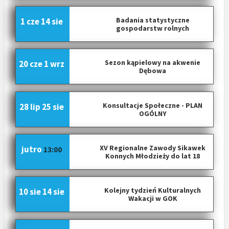
Badania statystyczne
1 cze
14 sie
gospodarstw rolnych
Sezon kąpielowy na akwenie
20 cze
1 wrz
Dębowa
Konsultacje Społeczne - PLAN
28 lip
25 sie
OGÓLNY
XV Regionalne Zawody Sikawek
jutro
13:00
Konnych Młodzieży do lat 18
Kolejny tydzień Kulturalnych
10 sie
14 sie
Wakacji w GOK