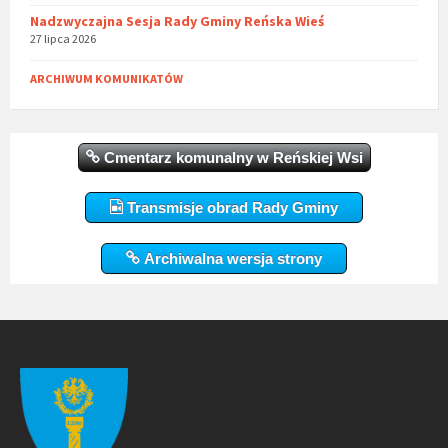
Nadzwyczajna Sesja Rady Gminy Reńska Wieś
27 lipca 2026
ARCHIWUM KOMUNIKATÓW
Cmentarz komunalny w Reńskiej Wsi
Transmisje obrad Rady Gminy
Archiwalna wersja strony