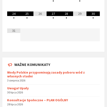
•
•
24
25
26
27
28
29
30
•
•
•
•
•
31
WAŻNE KOMUNIKATY
Wody Polskie przypominają zasady poboru wód z
własnych studni
3 sierpnia 2026
Uwaga! Upały
30 lipca 2026
Konsultacje Społeczne – PLAN OGÓLNY
28 lipca 2026