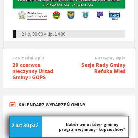
2 lip, 09:00
4 lip, 14:00
Poprzedni wpis
Następny wpis
20 czerwca
Sesja Rady Gminy
nieczynny Urząd
Reńska Wieś
Gminy i GOPS
KALENDARZ WYDARZEŃ GMINY
Nabór wniosków - gminny
2 lut
30 paź
program wymiany "kopciuchów"