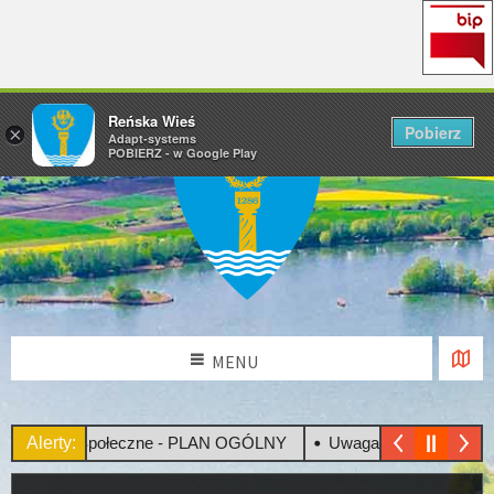
Reńska Wieś
Pobierz
×
Adapt-systems
POBIERZ - w Google Play
MENU
ultacje Społeczne - PLAN OGÓLNY
Alerty:
Uwaga! Upały