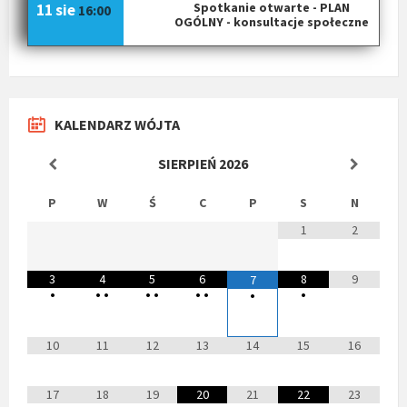
Spotkanie otwarte - PLAN
11 sie
16:00
OGÓLNY - konsultacje społeczne
KALENDARZ WÓJTA
SIERPIEŃ
2026
P
W
Ś
C
P
S
N
1
2
3
4
5
6
8
9
7
•
•
•
•
•
•
•
•
•
10
11
12
13
14
15
16
17
18
19
20
21
22
23