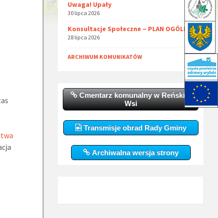
Uwaga! Upały
30 lipca 2026
Konsultacje Społeczne – PLAN OGÓLNY
28 lipca 2026
ARCHIWUM KOMUNIKATÓW
Cmentarz komunalny w Reńskiej
zas
Wsi
Transmisje obrad Rady Gminy
ctwa
acja
Archiwalna wersja strony