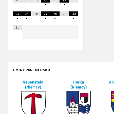
•
•
24
25
26
27
28
29
30
•
•
•
•
•
31
GMINY PARTNERSKIE