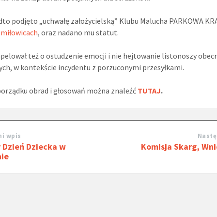
to podjęto „uchwałę założycielską” Klubu Malucha PARKOWA KR
omiłowicach
, oraz nadano mu statut.
pelował też o ostudzenie emocji i nie hejtowanie listonoszy obec
ych, w kontekście incydentu z porzuconymi przesyłkami.
porządku obrad i głosowań można znaleźć
TUTAJ
.
i wpis
Nastę
 Dzień Dziecka w
Komisja Skarg, Wni
ie