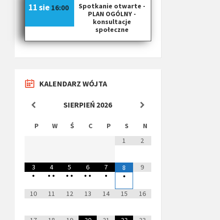
Spotkanie otwarte -
11 sie
16:00
PLAN OGÓLNY -
konsultacje
społeczne
KALENDARZ WÓJTA
SIERPIEŃ
2026
P
W
Ś
C
P
S
N
1
2
3
4
5
6
7
9
8
•
•
•
•
•
•
•
•
•
10
11
12
13
14
15
16
17
18
19
20
21
22
23