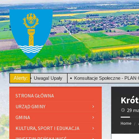
owego
Alerty:
Uwaga! Upały
Konsultacje Społeczne - PLAN OGÓ
STRONA GŁÓWNA
Krót
URZĄD GMINY
29 ma
GMINA
Home
KULTURA, SPORT I EDUKACJA
INVESTIN REŃSKA WIEŚ