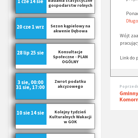
Badania statystyczne
1 cze
14 sie
gospodarstw rolnych
Ponad
Dług
Sezon kąpielowy na
20 cze
1 wrz
akwenie Dębowa
Wójt zaa
pracując
Konsultacje
28 lip
25 sie
Społeczne - PLAN
Link do 
OGÓLNY
Zwrot podatku
3 sie, 00:00
akcyzowego
Poprzedn
31 sie, 17:00
Gminny
Komorn
Kolejny tydzień
10 sie
14 sie
Kulturalnych Wakacji
w GOK