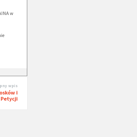
AINA w
nie
pny wpis
osków i
Petycji