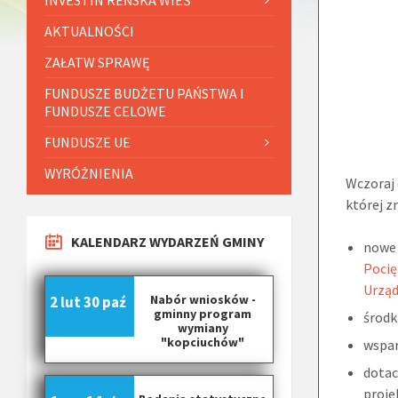
AKTUALNOŚCI
ZAŁATW SPRAWĘ
FUNDUSZE BUDŻETU PAŃSTWA I
FUNDUSZE CELOWE
FUNDUSZE UE
WYRÓŻNIENIA
Wczoraj 
której z
KALENDARZ WYDARZEŃ GMINY
nowe 
Pocię
Urzą
Nabór wniosków -
2 lut
30 paź
gminny program
środk
wymiany
"kopciuchów"
wspar
dotac
proje