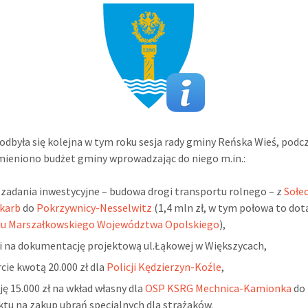
odbyła się kolejna w tym roku sesja rady gminy Reńska Wieś, podc
mieniono budżet gminy wprowadzając do niego m.in.:
zadania inwestycyjne – budowa drogi transportu rolnego – z
Sołe
karb
do
Pokrzywnicy-Nesselwitz
(1,4 mln zł, w tym połowa to dot
du Marszałkowskiego Województwa Opolskiego
),
i na dokumentację projektową ul.Łąkowej w Większycach,
cie kwotą 20.000 zł dla
Policji Kędzierzyn-Koźle
,
ję 15.000 zł na wkład własny dla
OSP KSRG Mechnica-Kamionka
do
ktu na zakup ubrań specjalnych dla strażaków.