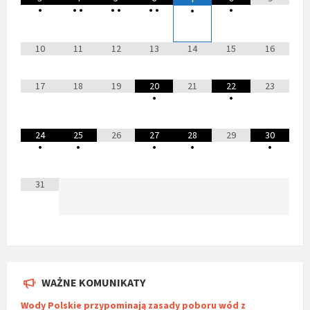
•
•
•
•
•
•
•
•
•
10
11
12
13
14
15
16
17
18
19
20
21
22
23
•
•
24
25
26
27
28
29
30
•
•
•
•
•
31
WAŻNE KOMUNIKATY
Wody Polskie przypominają zasady poboru wód z