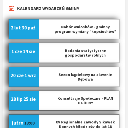
KALENDARZ WYDARZEŃ GMINY
Nabór wniosków - gminny
2 lut
30 paź
program wymiany "kopciuchów"
Badania statystyczne
1 cze
14 sie
gospodarstw rolnych
Sezon kąpielowy na akwenie
20 cze
1 wrz
Dębowa
Konsultacje Społeczne - PLAN
28 lip
25 sie
OGÓLNY
XV Regionalne Zawody Sikawek
jutro
13:00
Konnych Młodzieży do lat 18