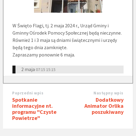
W Święto Flagi, tj. 2 maja 2024 r., Urząd Gminy i
Gminny Ośrodek Pomocy Społecznej będą nieczynne.
Również 1 i 3 maja są dniami świątecznymi i urzędy
będą tego dnia zamknięte.
Zapraszamy ponownie 6 maja.
2 maja
07:15
15:15
Poprzedni wpis
Następny wpis
Spotkanie
Dodatkowy
informacyjne nt.
Animator Orlika
programu "Czyste
poszukiwany
Powietrze"