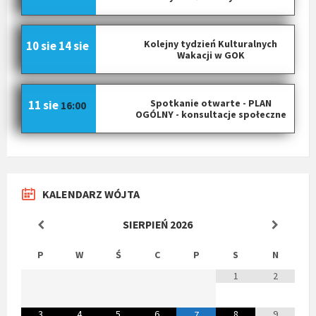
Kolejny tydzień Kulturalnych
10 sie
14 sie
Wakacji w GOK
Spotkanie otwarte - PLAN
11 sie
16:00
OGÓLNY - konsultacje społeczne
KALENDARZ WÓJTA
SIERPIEŃ
2026
P
W
Ś
C
P
S
N
1
2
3
4
5
6
8
9
7