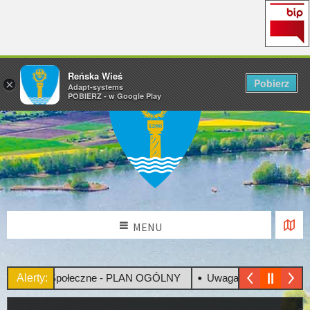
Reńska Wieś
Pobierz
×
Adapt-systems
POBIERZ - w Google Play
MENU
sultacje Społeczne - PLAN OGÓLNY
Alerty:
Uwaga! Upały