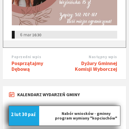
6 mar
16:30
Poprzedni wpis
Następny wpis
Posprzątajmy
Dyżury Gminnej
Dębową
Komisji Wyborczej
KALENDARZ WYDARZEŃ GMINY
Nabór wniosków - gminny
2 lut
30 paź
program wymiany "kopciuchów"