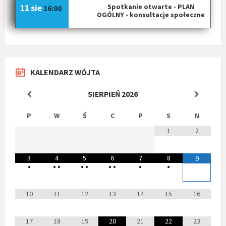
Spotkanie otwarte - PLAN
11 sie
16:00
OGÓLNY - konsultacje społeczne
KALENDARZ WÓJTA
SIERPIEŃ
2026
P
W
Ś
C
P
S
N
1
2
3
4
5
6
7
8
9
•
•
•
•
•
•
•
•
•
10
11
12
13
14
15
16
17
18
19
20
21
22
23