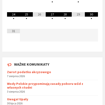
•
•
24
25
26
27
28
29
30
•
•
•
•
•
31
WAŻNE KOMUNIKATY
Zwrot podatku akcyzowego
7 sierpnia 2026
Wody Polskie przypominają zasady poboru wód z
własnych studni
3 sierpnia 2026
Uwaga! Upały
30 lipca 2026