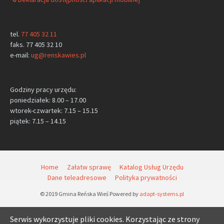
tel.
77 405 32 11
faks. 77 405 32 10
e-mail:
ug@renskawies.pl
Godziny pracy urzędu:
poniedziałek: 8.00 – 17.00
wtorek-czwartek: 7.15 – 15.15
piątek: 7.15 – 14.15
Home
Załatw sprawę
Katalog Usług Urzędu
Dane teleadresowe
Polityka prywatności
© 2019 Gmina Reńska Wieś Powered by
adapt-systems.pl
Serwis wykorzystuje pliki cookies. Korzystając ze strony