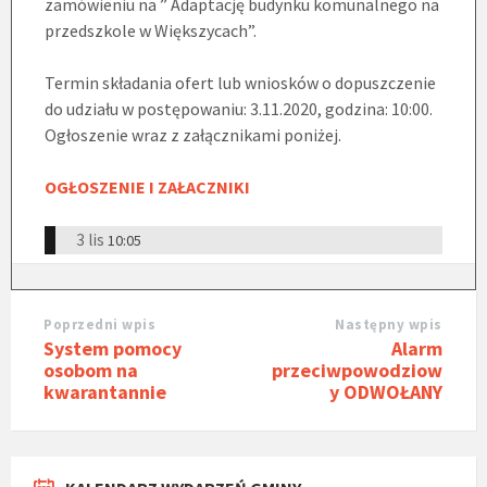
zamówieniu na ” Adaptację budynku komunalnego na
przedszkole w Większycach”.
Termin składania ofert lub wniosków o dopuszczenie
do udziału w postępowaniu: 3.11.2020, godzina: 10:00.
Ogłoszenie wraz z załącznikami poniżej.
OGŁOSZENIE I ZAŁACZNIKI
3 lis
10:05
Poprzedni wpis
Następny wpis
System pomocy
Alarm
osobom na
przeciwpowodziow
kwarantannie
y ODWOŁANY