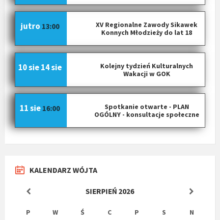
XV Regionalne Zawody Sikawek
jutro
13:00
Konnych Młodzieży do lat 18
Kolejny tydzień Kulturalnych
10 sie
14 sie
Wakacji w GOK
Spotkanie otwarte - PLAN
11 sie
16:00
OGÓLNY - konsultacje społeczne
KALENDARZ WÓJTA
SIERPIEŃ
2026
P
W
Ś
C
P
S
N