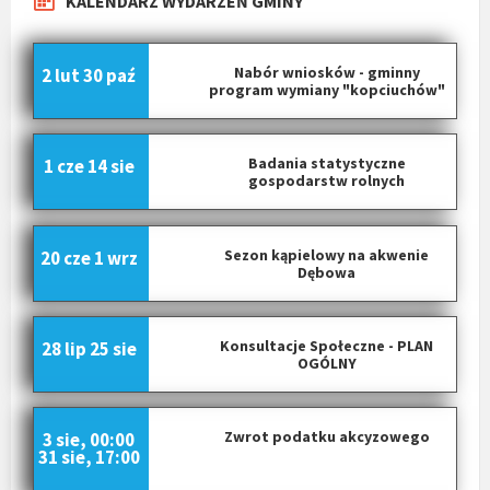
KALENDARZ WYDARZEŃ GMINY
Nabór wniosków - gminny
2 lut
30 paź
program wymiany "kopciuchów"
Badania statystyczne
1 cze
14 sie
gospodarstw rolnych
Sezon kąpielowy na akwenie
20 cze
1 wrz
Dębowa
Konsultacje Społeczne - PLAN
28 lip
25 sie
OGÓLNY
Zwrot podatku akcyzowego
3 sie, 00:00
31 sie, 17:00