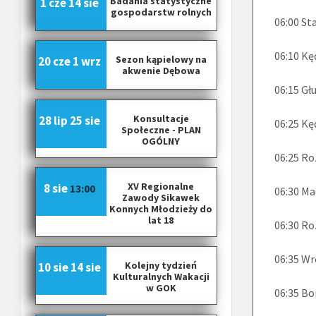
Badania statystyczne
1 cze
14 sie
gospodarstw rolnych
06:00 St
06:10 Kę
Sezon kąpielowy na
20 cze
1 wrz
akwenie Dębowa
06:15 Gł
Konsultacje
28 lip
25 sie
06:25 Kę
Społeczne - PLAN
OGÓLNY
06:25 R
XV Regionalne
8 sie
13:00
06:30 Ma
Zawody Sikawek
Konnych Młodzieży do
lat 18
06:30 R
06:35 Wr
Kolejny tydzień
10 sie
14 sie
Kulturalnych Wakacji
w GOK
06:35 Bo