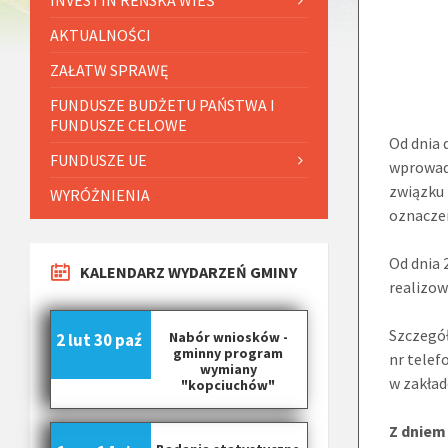
AKTUALNOŚCI
ZAŁATW SPRAWĘ
FUNDUSZE BUDŻETU PAŃSTWA I
FUNDUSZE CELOWE
Od dnia 
FUNDUSZE UE
wprowad
związku 
WYRÓŻNIENIA
oznacze
Od dnia 
KALENDARZ WYDARZEŃ GMINY
realizow
Szczegó
Nabór wniosków -
2 lut
30 paź
gminny program
nr tele
wymiany
w zakład
"kopciuchów"
Z dniem