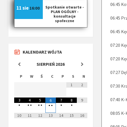
06:45 Ko
Spotkanie otwarte -
11 sie
16:00
PLAN OGÓLNY -
konsultacje
06:45 Pr
społeczne
06:45 Kę
07:20 Kę
KALENDARZ WÓJTA
07:20 Kę
SIERPIEŃ
2026
07:27 Dę
P
W
Ś
C
P
S
N
1
2
07:30 Kr
07:40 K
3
4
5
7
8
9
6
•
•
•
•
•
•
•
•
•
08:05 K-
10
11
12
13
14
15
16
08:05 Po