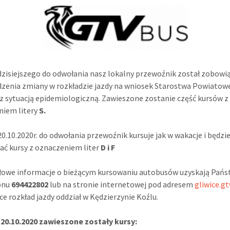
dzisiejszego do odwołania nasz lokalny przewoźnik został zobowi
zenia zmiany w rozkładzie jazdy na wniosek Starostwa Powiatow
z sytuacją epidemiologiczną. Zawieszone zostanie część kursów z
niem litery
S.
20.10.2020r. do odwołania przewoźnik kursuje jak w wakacje i będzi
ać kursy z oznaczeniem liter
D i F
łowe informacje o bieżącym kursowaniu autobusów uzyskają Pań
fonu
694422802
lub na stronie internetowej pod adresem
gliwice.gt
ce rozkład jazdy oddział w Kędzierzynie Koźlu.
 20.10.2020 zawieszone zostały kursy: