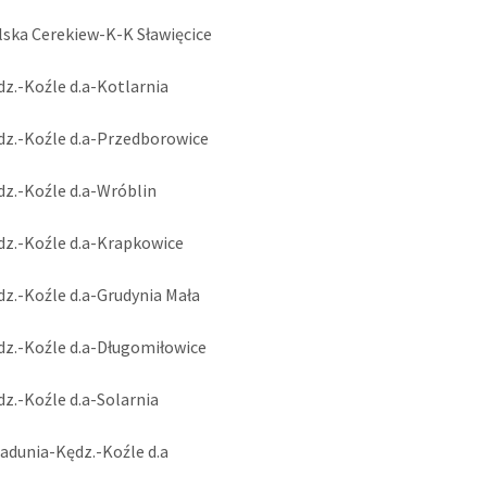
lska Cerekiew-K-K Sławięcice
dz.-Koźle d.a-Kotlarnia
dz.-Koźle d.a-Przedborowice
dz.-Koźle d.a-Wróblin
dz.-Koźle d.a-Krapkowice
dz.-Koźle d.a-Grudynia Mała
dz.-Koźle d.a-Długomiłowice
dz.-Koźle d.a-Solarnia
radunia-Kędz.-Koźle d.a