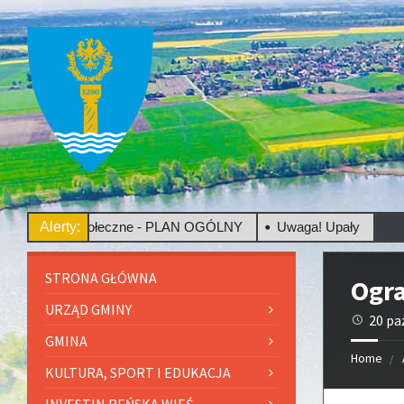
cje Społeczne - PLAN OGÓLNY
Alerty:
Uwaga! Upały
STRONA GŁÓWNA
Ogr
URZĄD GMINY
20 pa
GMINA
Home
KULTURA, SPORT I EDUKACJA
INVESTIN REŃSKA WIEŚ