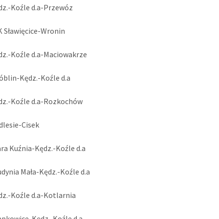
dz.-Koźle d.a-Przewóz
K Sławięcice-Wronin
dz.-Koźle d.a-Maciowakrze
óblin-Kędz.-Koźle d.a
ędz.-Koźle d.a-Rozkochów
dlesie-Cisek
ara Kuźnia-Kędz.-Koźle d.a
udynia Mała-Kędz.-Koźle d.a
dz.-Koźle d.a-Kotlarnia
apkowice-Kędz.-Koźle d.a