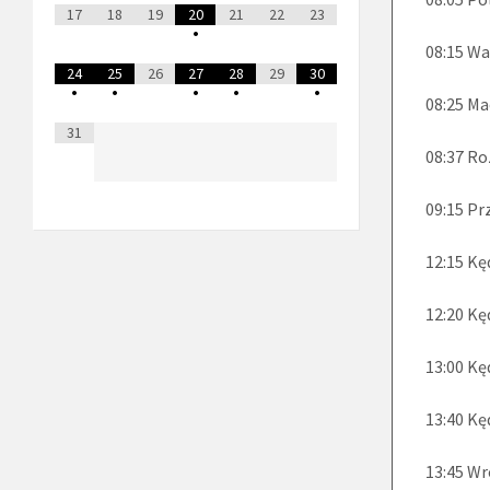
17
18
19
20
21
22
23
•
08:15 W
24
25
26
27
28
29
30
•
•
•
•
•
08:25 Ma
31
08:37 R
09:15 Pr
12:15 Kę
12:20 Kę
13:00 Kę
13:40 Kę
13:45 Wr