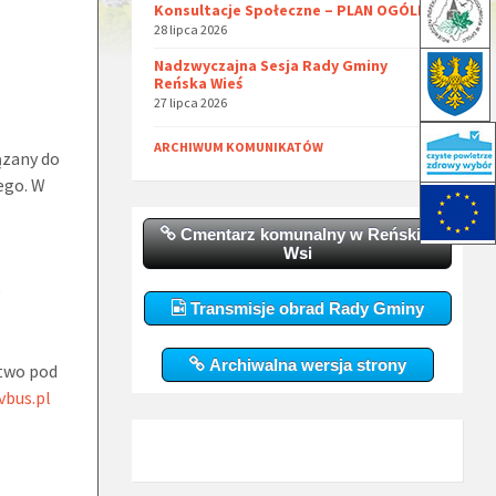
Konsultacje Społeczne – PLAN OGÓLNY
28 lipca 2026
Nadzwyczajna Sesja Rady Gminy
Reńska Wieś
27 lipca 2026
ARCHIWUM KOMUNIKATÓW
ązany do
ego. W
Cmentarz komunalny w Reńskiej
Wsi
e
Transmisje obrad Rady Gminy
Archiwalna wersja strony
stwo pod
vbus.pl