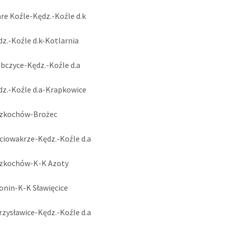
are Koźle-Kędz.-Koźle d.k
dz.-Koźle d.k-Kotlarnia
ubczyce-Kędz.-Koźle d.a
dz.-Koźle d.a-Krapkowice
ozkochów-Brożec
ciowakrze-Kędz.-Koźle d.a
ozkochów-K-K Azoty
onin-K-K Sławięcice
rzysławice-Kędz.-Koźle d.a