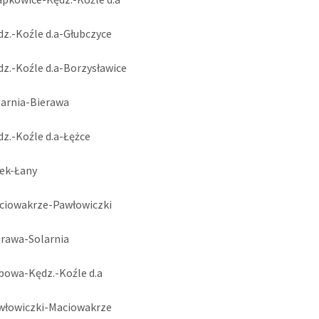
dz.-Koźle d.a-Głubczyce
dz.-Koźle d.a-Borzysławice
larnia-Bierawa
dz.-Koźle d.a-Łężce
sek-Łany
aciowakrze-Pawłowiczki
erawa-Solarnia
bowa-Kędz.-Koźle d.a
awłowiczki-Maciowakrze