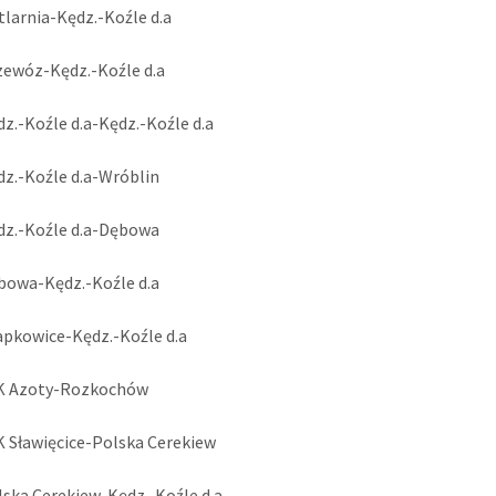
tlarnia-Kędz.-Koźle d.a
zewóz-Kędz.-Koźle d.a
dz.-Koźle d.a-Kędz.-Koźle d.a
dz.-Koźle d.a-Wróblin
dz.-Koźle d.a-Dębowa
bowa-Kędz.-Koźle d.a
apkowice-Kędz.-Koźle d.a
-K Azoty-Rozkochów
K Sławięcice-Polska Cerekiew
lska Cerekiew-Kędz.-Koźle d.a