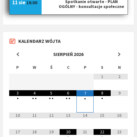
Spotkanie otwarte - PLAN
11 sie
16:00
OGÓLNY - konsultacje społeczne
KALENDARZ WÓJTA
SIERPIEŃ
2026
P
W
Ś
C
P
S
N
1
2
3
4
5
6
8
9
7
•
•
•
•
•
•
•
•
•
10
11
12
13
14
15
16
17
18
19
20
21
22
23