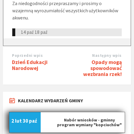
Za niedogodności przepraszamy i prosimy o
wzajemną wyrozumiałość wszystkich użytkowników
akwenu.
14 paź
18 paź
Poprzedni wpis
Następny wpis
Dzień Edukacji
Opady mogą
Narodowej
spowodować
wezbrania rzek!
KALENDARZ WYDARZEŃ GMINY
Nabór wniosków - gminny
2 lut
30 paź
program wymiany "kopciuchów"