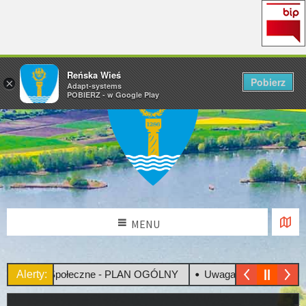
Reńska Wieś
Pobierz
×
Adapt-systems
POBIERZ - w Google Play
MENU
sultacje Społeczne - PLAN OGÓLNY
Alerty:
Uwaga! Upały