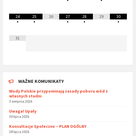
•
•
24
25
26
27
28
29
30
•
•
•
•
•
31
WAŻNE KOMUNIKATY
Wody Polskie przypominają zasady poboru wód z
własnych studni
3 sierpnia 2026
Uwaga! Upały
30 lipca 2026
Konsultacje Społeczne – PLAN OGÓLNY
28 lipca 2026