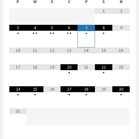
P
W
Ś
C
P
S
N
1
2
3
4
5
6
8
9
7
•
•
•
•
•
•
•
•
•
10
11
12
13
14
15
16
17
18
19
20
21
22
23
•
•
24
25
26
27
28
29
30
•
•
•
•
•
31