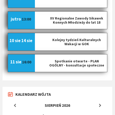
XV Regionalne Zawody Sikawek
jutro
13:00
Konnych Młodzieży do lat 18
Kolejny tydzień Kulturalnych
10 sie
14 sie
Wakacji w GOK
Spotkanie otwarte - PLAN
11 sie
16:00
OGÓLNY - konsultacje społeczne
KALENDARZ WÓJTA
SIERPIEŃ
2026