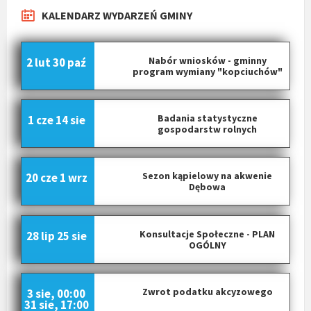
KALENDARZ WYDARZEŃ GMINY
Nabór wniosków - gminny
2 lut
30 paź
program wymiany "kopciuchów"
Badania statystyczne
1 cze
14 sie
gospodarstw rolnych
Sezon kąpielowy na akwenie
20 cze
1 wrz
Dębowa
Konsultacje Społeczne - PLAN
28 lip
25 sie
OGÓLNY
Zwrot podatku akcyzowego
3 sie, 00:00
31 sie, 17:00