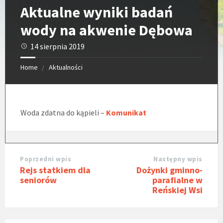
Aktualne wyniki badań
wody na akwenie Dębowa
14 sierpnia 2019
Home
Aktualności
Woda zdatna do kąpieli –
Komunikat
Poprzedni wpis
Następny wpis
Rejs statkiem dla
Dożynki gminno-
seniorów
parafialne w
Reńskiej Wsi