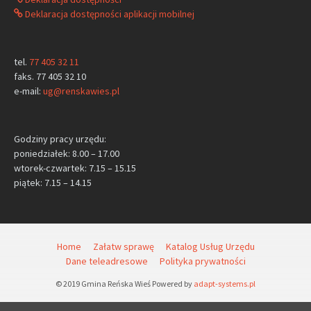
Deklaracja dostępności aplikacji mobilnej
tel.
77 405 32 11
faks. 77 405 32 10
e-mail:
ug@renskawies.pl
Godziny pracy urzędu:
poniedziałek: 8.00 – 17.00
wtorek-czwartek: 7.15 – 15.15
piątek: 7.15 – 14.15
Home
Załatw sprawę
Katalog Usług Urzędu
Dane teleadresowe
Polityka prywatności
© 2019 Gmina Reńska Wieś Powered by
adapt-systems.pl