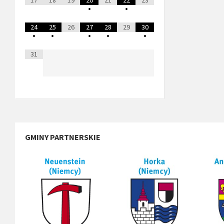
•
•
24
25
26
27
28
29
30
•
•
•
•
•
31
GMINY PARTNERSKIE