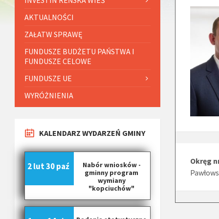
AKTUALNOŚCI
ZAŁATW SPRAWĘ
FUNDUSZE BUDŻETU PAŃSTWA I
FUNDUSZE CELOWE
FUNDUSZE UE
WYRÓŻNIENIA
KALENDARZ WYDARZEŃ GMINY
Okręg nr
Nabór wniosków -
2 lut
30 paź
Pawłowsk
gminny program
wymiany
"kopciuchów"