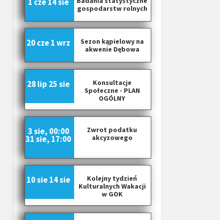
Badania statystyczne
1 cze
14 sie
gospodarstw rolnych
Sezon kąpielowy na
20 cze
1 wrz
akwenie Dębowa
Konsultacje
28 lip
25 sie
Społeczne - PLAN
OGÓLNY
Zwrot podatku
3 sie, 00:00
akcyzowego
31 sie, 17:00
Kolejny tydzień
10 sie
14 sie
Kulturalnych Wakacji
w GOK