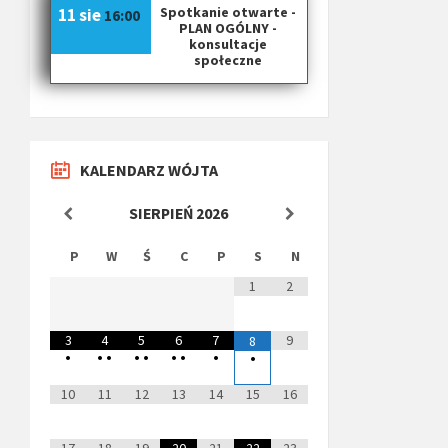
Spotkanie otwarte -
11 sie
16:00
PLAN OGÓLNY -
konsultacje
społeczne
KALENDARZ WÓJTA
SIERPIEŃ
2026
P
W
Ś
C
P
S
N
1
2
3
4
5
6
7
9
8
•
•
•
•
•
•
•
•
•
10
11
12
13
14
15
16
17
18
19
20
21
22
23