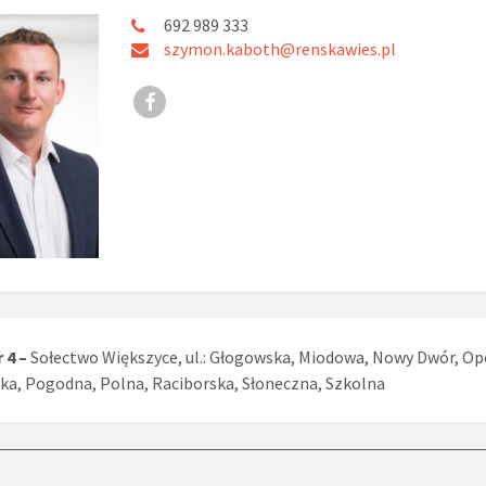
692 989 333
szymon.kaboth@renskawies.pl
 4 –
Sołectwo Większyce, ul.: Głogowska, Miodowa, Nowy Dwór, Op
a, Pogodna, Polna, Raciborska, Słoneczna, Szkolna