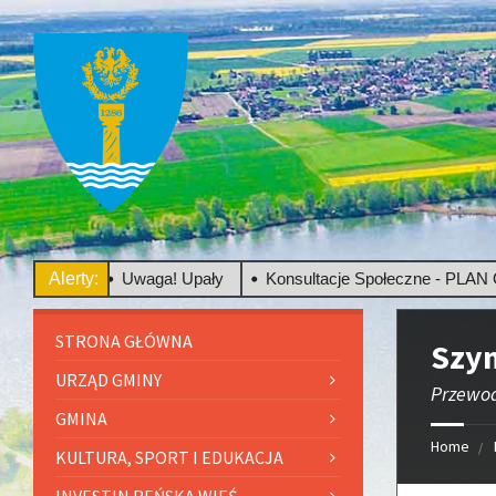
owego
Alerty:
Uwaga! Upały
Konsultacje Społeczne - PLAN OGÓ
STRONA GŁÓWNA
Szy
URZĄD GMINY
Przewod
GMINA
Home
KULTURA, SPORT I EDUKACJA
INVESTIN REŃSKA WIEŚ