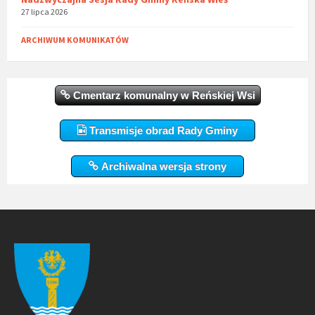
27 lipca 2026
ARCHIWUM KOMUNIKATÓW
Cmentarz komunalny w Reńskiej Wsi
Transmisje obrad Rady Gminy
Archiwalna wersja strony