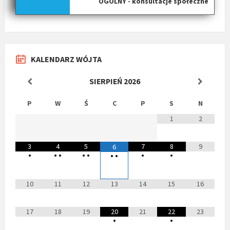
OGÓLNY - konsultacje społeczne
KALENDARZ WÓJTA
SIERPIEŃ
2026
P
W
Ś
C
P
S
N
1
2
3
4
5
7
8
9
6
•
•
•
•
•
•
•
•
•
10
11
12
13
14
15
16
17
18
19
20
21
22
23
•
•