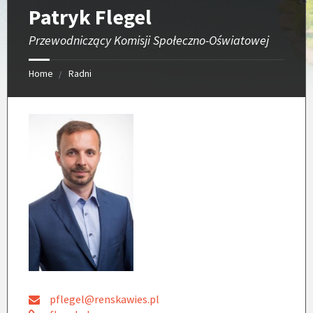
Patryk Flegel
Przewodniczący Komisji Społeczno-Oświatowej
Home
Radni
pflegel@renskawies.pl