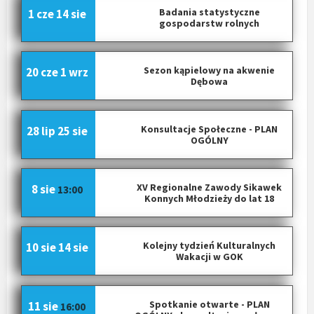
Badania statystyczne
1 cze
14 sie
gospodarstw rolnych
Sezon kąpielowy na akwenie
20 cze
1 wrz
Dębowa
Konsultacje Społeczne - PLAN
28 lip
25 sie
OGÓLNY
XV Regionalne Zawody Sikawek
8 sie
13:00
Konnych Młodzieży do lat 18
Kolejny tydzień Kulturalnych
10 sie
14 sie
Wakacji w GOK
Spotkanie otwarte - PLAN
11 sie
16:00