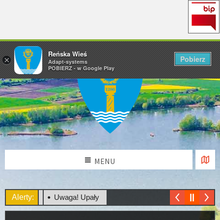
Reńska Wieś
Pobierz
×
Adapt-systems
POBIERZ - w Google Play
MENU
N OGÓLNY
Alerty:
Uwaga! Upały