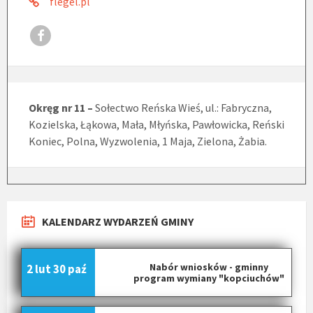
flegel.pl
Okręg nr 11 –
Sołectwo Reńska Wieś, ul.: Fabryczna,
Kozielska, Łąkowa, Mała, Młyńska, Pawłowicka, Reński
Koniec, Polna, Wyzwolenia, 1 Maja, Zielona, Żabia.
KALENDARZ WYDARZEŃ GMINY
Nabór wniosków - gminny
2 lut
30 paź
program wymiany "kopciuchów"