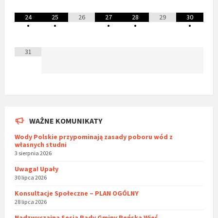
24
25
26
27
28
29
30
•
•
•
•
•
31
WAŻNE KOMUNIKATY
Wody Polskie przypominają zasady poboru wód z
własnych studni
3 sierpnia 2026
Uwaga! Upały
30 lipca 2026
Konsultacje Społeczne – PLAN OGÓLNY
28 lipca 2026
Nadzwyczajna Sesja Rady Gminy Reńska Wieś