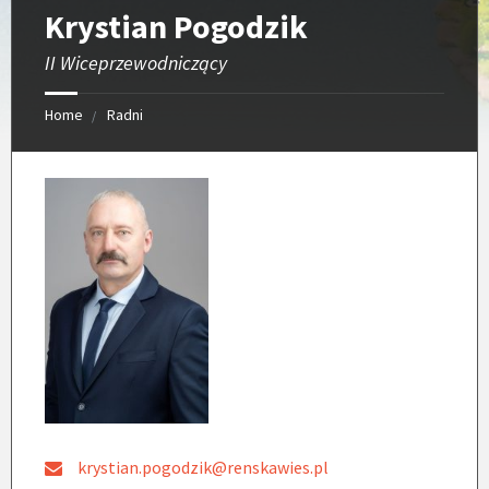
Krystian Pogodzik
II Wiceprzewodniczący
Home
Radni
krystian.pogodzik@renskawies.pl