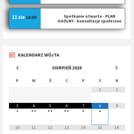
Spotkanie otwarte - PLAN
11 sie
16:00
OGÓLNY - konsultacje społeczne
KALENDARZ WÓJTA
SIERPIEŃ
2026
P
W
Ś
C
P
S
N
1
2
3
4
5
6
7
9
8
•
•
•
•
•
•
•
•
•
10
11
12
13
14
15
16