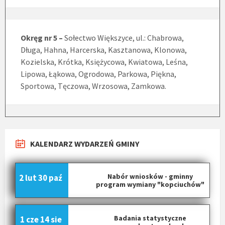
Okręg nr 5 –
Sołectwo Większyce, ul.: Chabrowa,
Długa, Hahna, Harcerska, Kasztanowa, Klonowa,
Kozielska, Krótka, Księżycowa, Kwiatowa, Leśna,
Lipowa, Łąkowa, Ogrodowa, Parkowa, Piękna,
Sportowa, Tęczowa, Wrzosowa, Zamkowa.
KALENDARZ WYDARZEŃ GMINY
Nabór wniosków - gminny
2 lut
30 paź
program wymiany "kopciuchów"
Badania statystyczne
1 cze
14 sie