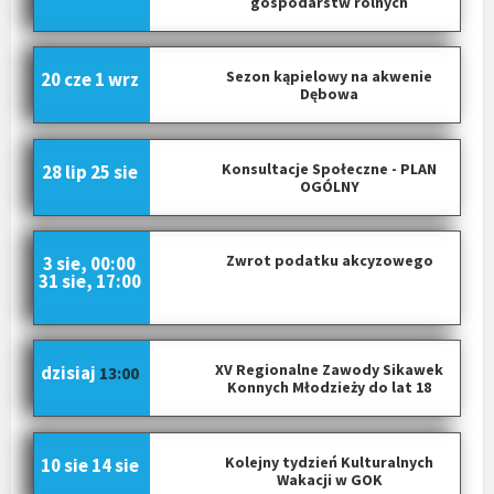
gospodarstw rolnych
Sezon kąpielowy na akwenie
20 cze
1 wrz
Dębowa
Konsultacje Społeczne - PLAN
28 lip
25 sie
OGÓLNY
Zwrot podatku akcyzowego
3 sie, 00:00
31 sie, 17:00
XV Regionalne Zawody Sikawek
dzisiaj
13:00
Konnych Młodzieży do lat 18
Kolejny tydzień Kulturalnych
10 sie
14 sie
Wakacji w GOK