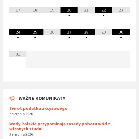
17
18
19
20
21
22
23
•
•
24
25
26
27
28
29
30
•
•
•
•
•
31
WAŻNE KOMUNIKATY
Zwrot podatku akcyzowego
7 sierpnia 2026
Wody Polskie przypominają zasady poboru wód z
własnych studni
3 sierpnia 2026