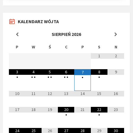
KALENDARZ WÓJTA
SIERPIEŃ
2026
P
W
Ś
C
P
S
N
1
2
3
4
5
6
8
9
7
•
•
•
•
•
•
•
•
•
10
11
12
13
14
15
16
17
18
19
20
21
22
23
•
•
24
25
26
27
28
29
30