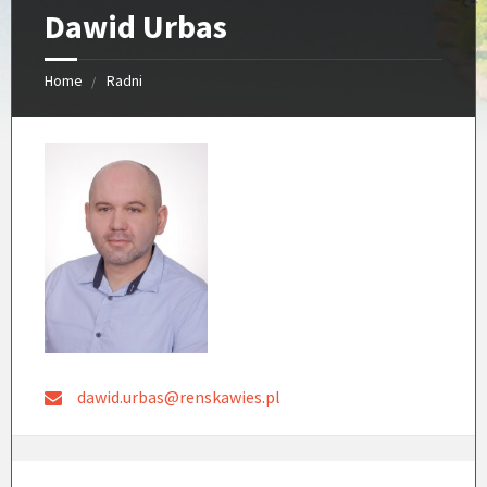
Dawid Urbas
Home
Radni
dawid.urbas@renskawies.pl