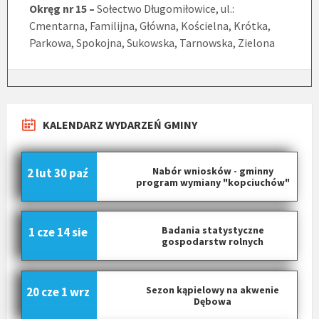
Okręg nr 15 –
Sołectwo Długomiłowice, ul.:
Cmentarna, Familijna, Główna, Kościelna, Krótka,
Parkowa, Spokojna, Sukowska, Tarnowska, Zielona
KALENDARZ WYDARZEŃ GMINY
Nabór wniosków - gminny
2 lut
30 paź
program wymiany "kopciuchów"
Badania statystyczne
1 cze
14 sie
gospodarstw rolnych
Sezon kąpielowy na akwenie
20 cze
1 wrz
Dębowa