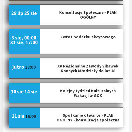
Konsultacje Społeczne - PLAN
28 lip
25 sie
OGÓLNY
Zwrot podatku akcyzowego
3 sie, 00:00
31 sie, 17:00
XV Regionalne Zawody Sikawek
jutro
13:00
Konnych Młodzieży do lat 18
Kolejny tydzień Kulturalnych
10 sie
14 sie
Wakacji w GOK
Spotkanie otwarte - PLAN
11 sie
16:00
OGÓLNY - konsultacje społeczne